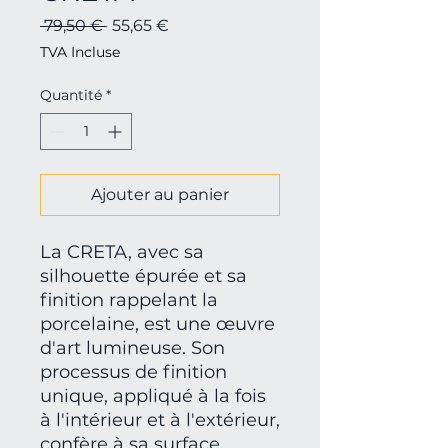
Prix
Prix
 79,50 € 
55,65 €
original
promotionnel
TVA Incluse
Quantité
*
Ajouter au panier
La CRETA, avec sa
silhouette épurée et sa
finition rappelant la
porcelaine, est une œuvre
d'art lumineuse. Son
processus de finition
unique, appliqué à la fois
à l'intérieur et à l'extérieur,
confère à sa surface