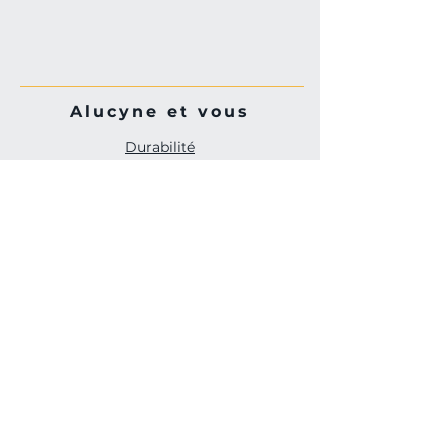
Alucyne et vous
D
urabilité
E
spa
ce Pro
Votre avis no
us intéres
se
Nouveautés
A Propos
Menti
ons légales
A pro
pos de no
us
Politique
d
e
la vie privée
Termes et conditions
Conditions générales d'utilisation