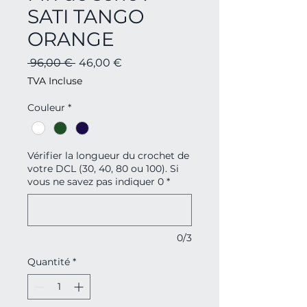
SATI TANGO
ORANGE
Prix
Prix
 96,00 € 
46,00 €
original
promotionnel
TVA Incluse
Couleur
*
Vérifier la longueur du crochet de
votre DCL (30, 40, 80 ou 100). Si
vous ne savez pas indiquer 0
*
0/3
Quantité
*